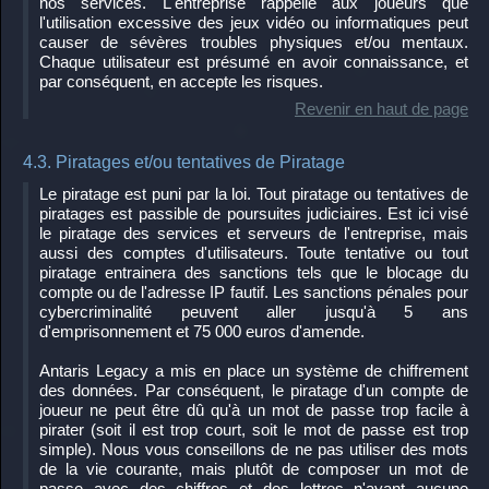
nos services. L'entreprise rappelle aux joueurs que
l'utilisation excessive des jeux vidéo ou informatiques peut
causer de sévères troubles physiques et/ou mentaux.
Chaque utilisateur est présumé en avoir connaissance, et
par conséquent, en accepte les risques.
Revenir en haut de page
4.3. Piratages et/ou tentatives de Piratage
Le piratage est puni par la loi. Tout piratage ou tentatives de
piratages est passible de poursuites judiciaires. Est ici visé
le piratage des services et serveurs de l'entreprise, mais
aussi des comptes d'utilisateurs. Toute tentative ou tout
piratage entrainera des sanctions tels que le blocage du
compte ou de l'adresse IP fautif. Les sanctions pénales pour
cybercriminalité peuvent aller jusqu'à 5 ans
d'emprisonnement et 75 000 euros d'amende.
Antaris Legacy a mis en place un système de chiffrement
des données. Par conséquent, le piratage d'un compte de
joueur ne peut être dû qu'à un mot de passe trop facile à
pirater (soit il est trop court, soit le mot de passe est trop
simple). Nous vous conseillons de ne pas utiliser des mots
de la vie courante, mais plutôt de composer un mot de
passe avec des chiffres et des lettres n'ayant aucune