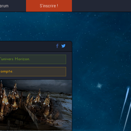
orum
S'inscrire !
'univers Horizon.
 compte.